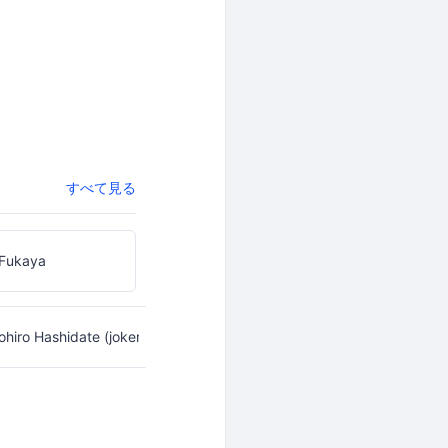
すべて見る
 Fukaya
hiro Hashidate (joker1007)