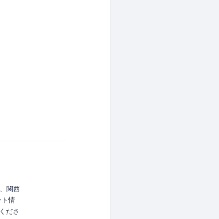
など、関西
ント情
認くださ