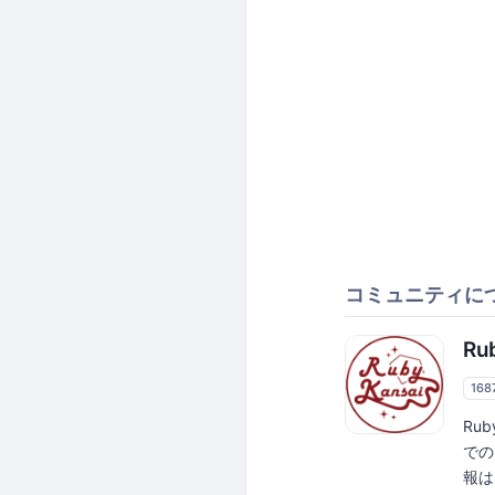
コミュニティに
Ru
168
Ru
での
報は